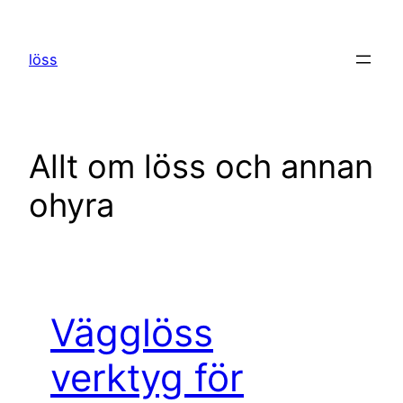
Hoppa
till
löss
innehåll
Allt om löss och annan
ohyra
Vägglöss
verktyg för